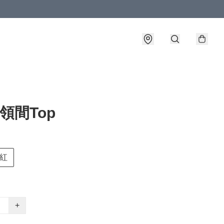
o領間Top
紅
+