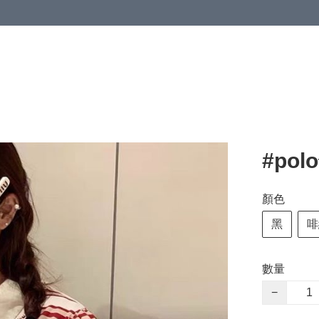
#pol
顏色
黑
啡
數量
−