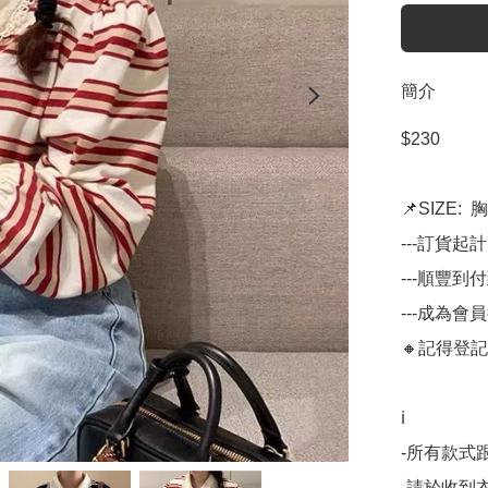
簡介
$230

📌SIZE:  胸
---訂貨起
---順豐到
---成為會
🔸記得登記
ℹ️

-所有款式
-請於收到