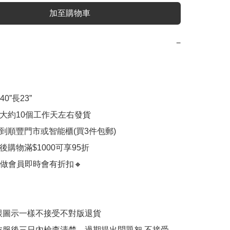
加至購物車
−
40”長23”

計大約10個工作天左右發貨

付到順豐門市或智能櫃(買3件包郵)

員後購物滿$1000可享95折

做會員即時會有折扣🔸

跟圖示一樣不接受不對版退貨

衣服後三日內檢查清楚，過期提出問題恕 不接受