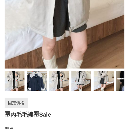
固定價格
🈹內毛毛褸🈹Sale