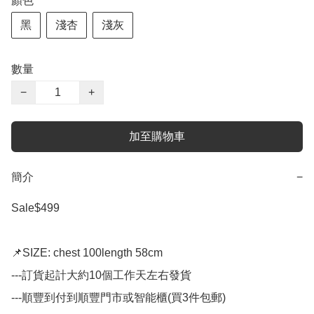
顏色
黑
淺杏
淺灰
數量
−
+
加至購物車
簡介
−
Sale$499

📌SIZE: chest 100length 58cm

---訂貨起計大約10個工作天左右發貨

---順豐到付到順豐門市或智能櫃(買3件包郵)
